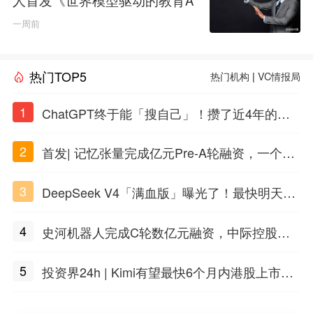
GI白皮书》
一周前
热门TOP5
热门机构
|
VC情报局
1
ChatGPT终于能「搜自己」！攒了近4年的对
话，一键翻出
2
首发| 记忆张量完成亿元Pre-A轮融资，一个上
海团队火了
3
DeepSeek V4「满血版」曝光了！最快明天发
布
4
史河机器人完成C轮数亿元融资，中际控股领
投
5
投资界24h | Kimi有望最快6个月内港股上市；
任泽平回应解散VIP群；中际旭创又要IPO了