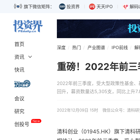
旗下微信矩阵：
投资界
天天IPO
解码
首页
深度
热门
产业图谱
IPO前线
解
资讯
重磅！2022年前
深度
融资
快讯
募资
独角兽
2022年前三季度，受大型政策性基金
上市
科创板
回升，募资数量达5,305支，同比上升7.
巨头
IPO
会议
政策
解码LP
2022年12月09日 15时
微信公众号：清科研
研究
New
创投号
清科创业（01945.HK）旗下清