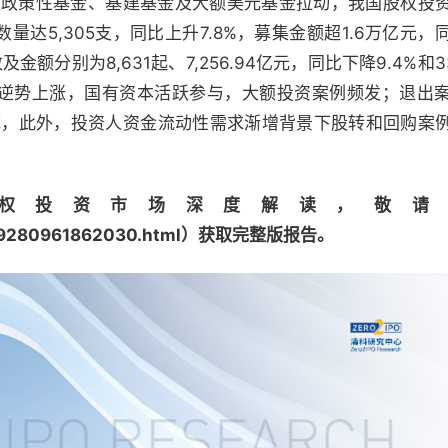
大型政策性基金、基建基金及大额美元基金拉动，我国股权投
达5,305支，同比上升7.8%，募集金额超1.6万亿元，
金额分别为8,631起、7,256.94亿元，同比下降9.4%和3
逆势上涨，国有资本活跃参与，大额投资案例频发；退出
近六成，此外，投资人资金流动性需求渐增背景下股转和回购案
权投资市场深度解读，敬请
669280961862030.html）
获取完整版报告。