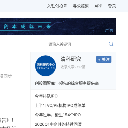
入驻创投号
寻求报道
APP
登录
清科研究
+ 关注
收录文章
2717篇
模同步
创投圈智库与领先的综合服务提供商
今年排队IPO
上半年VC/PE机构IPO成绩单
今年过半，诞生154个IPO
报告》！
2026Q1中企并购持续回暖