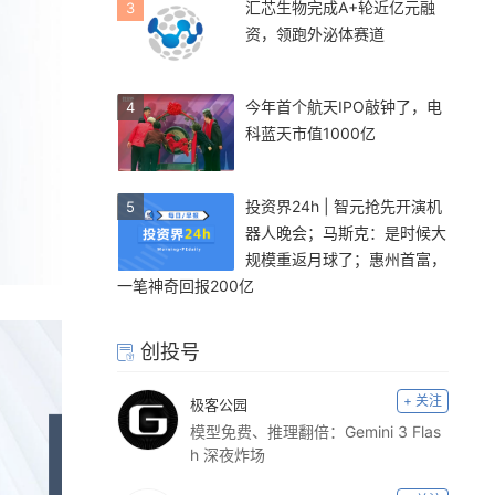
汇芯生物完成A+轮近亿元融
3
资，领跑外泌体赛道
今年首个航天IPO敲钟了，电
4
科蓝天市值1000亿
投资界24h | 智元抢先开演机
5
器人晚会；马斯克：是时候大
规模重返月球了；惠州首富，
一笔神奇回报200亿
创投号
+ 关注
极客公园
模型免费、推理翻倍：Gemini 3 Flas
h 深夜炸场