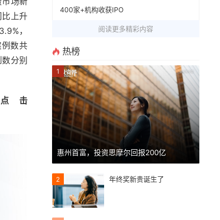
资市场新
400家+机构收获IPO
同比上升
阅读更多精彩内容
3.9%，
案例数共
热榜
例数分别
1
点击
惠州首富，投资思摩尔回报200亿
年终奖新贵诞生了
2