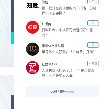
+ 关注
知危
第一批开在商场里的汽车门店，已经
撑不下去要撤了
+ 关注
红餐网
日料跌宕，中式寿司会是门好生意
吗？
+ 关注
半导体产业纵横
半导体十大预测，「进度条」几何？
+ 关注
钛媒体APP
人形机器人的2025：一半是迷雾森
林，一半是星辰大海
入驻创投号>>>