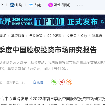
LP
并购
前哨
野性消费吧
码LP
募资捷报
创投政策
99个发现
投研院
City
私募通
三季度中国股权投资市场研究报告
、基建基金及大额美元基金拉动，我国股权投资市场新募基金数量和规
8%，募集金额超1.6万亿元，同比上升11.0%。
究
清科研究中心
收藏
科研究中心重磅发布《2022年前三季度中国股权投资市场研究