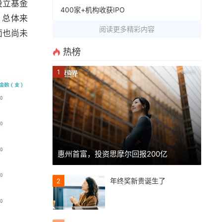
设立基金
400家+机构收获IPO
。总体来
阅读更多精彩内容
面也尚未
热榜
1
惠州首富，投资思摩尔回报200亿
年终奖新贵诞生了
2