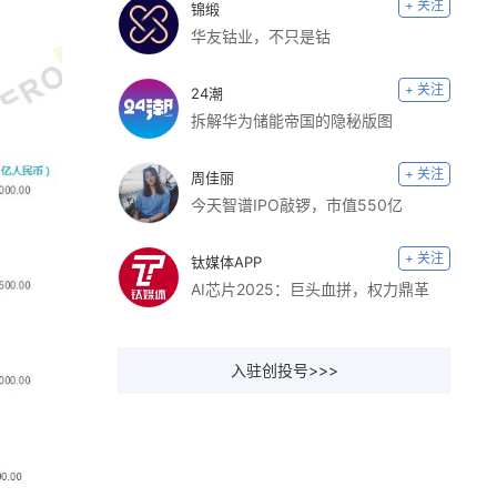
+ 关注
锦缎
华友钴业，不只是钴
+ 关注
24潮
拆解华为储能帝国的隐秘版图
+ 关注
周佳丽
今天智谱IPO敲锣，市值550亿
+ 关注
钛媒体APP
AI芯片2025：巨头血拼，权力鼎革
入驻创投号>>>