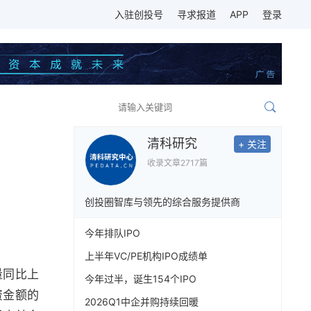
入驻创投号
寻求报道
APP
登录
清科研究
+ 关注
收录文章
2717篇
创投圈智库与领先的综合服务提供商
今年排队IPO
上半年VC/PE机构IPO成绩单
量同比上
今年过半，诞生154个IPO
资金额的
2026Q1中企并购持续回暖