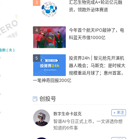
汇芯生物完成A+轮近亿元融
3
资，领跑外泌体赛道
今年首个航天IPO敲钟了，电
4
科蓝天市值1000亿
投资界24h | 智元抢先开演机
5
器人晚会；马斯克：是时候大
规模重返月球了；惠州首富，
一笔神奇回报200亿
创投号
+ 关注
数字生命卡兹克
智谱AI今日正式上市，一文讲透你想
知道的6件事