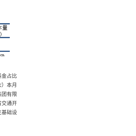
基金占比
伙）本月
集团有限
省交通开
支基础设