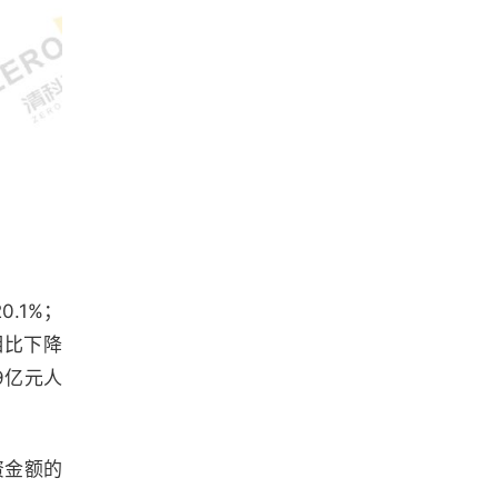
.1%；
相比下降
9亿元人
资金额的