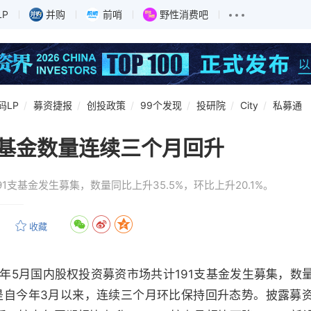
LP
并购
前哨
野性消费吧
码LP
募资捷报
创投政策
99个发现
投研院
City
私募通
基金数量连续三个月回升
91支基金发生募集，数量同比上升35.5%，环比上升20.1%。
收藏
9年5月国内股权投资募资市场共计191支基金发生募集，数
，这也是自今年3月以来，连续三个月环比保持回升态势。披露募