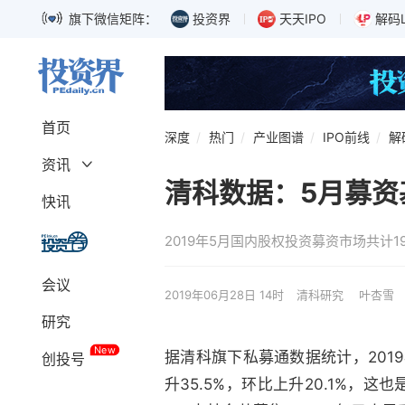
旗下微信矩阵：
投资界
天天IPO
解码
首页
深度
热门
产业图谱
IPO前线
解
资讯
清科数据：5月募资
深度
融资
快讯
募资
独角兽
2019年5月国内股权投资募资市场共计1
上市
科创板
巨头
IPO
会议
政策
解码LP
2019年06月28日 14时
清科研究
叶杏雪
研究
New
据清科旗下私募通数据统计，201
创投号
升35.5%，环比上升20.1%