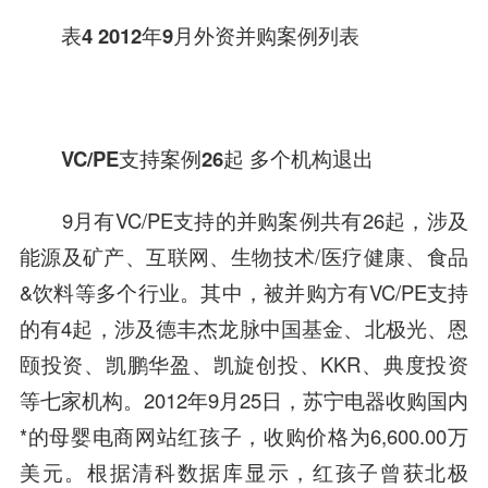
表4 2012年9月外资并购案例列表
VC/PE支持案例26起 多个机构退出
9月有VC/PE支持的并购案例共有26起，涉及
能源及矿产、
互联网
、
生物技术/医疗健康
、食品
&饮料等多个行业。其中，被并购方有VC/PE支持
的有4起，涉及
德丰杰龙脉中国基金
、
北极光
、
恩
颐投资
、
凯鹏华盈
、
凯旋创投
、
KKR
、典度投资
等七家机构。2012年9月25日，
苏宁电器
收购国内
*的母婴电商网站
红孩子
，收购价格为6,600.00万
美元。根据清科数据库显示，
红孩子
曾获
北极