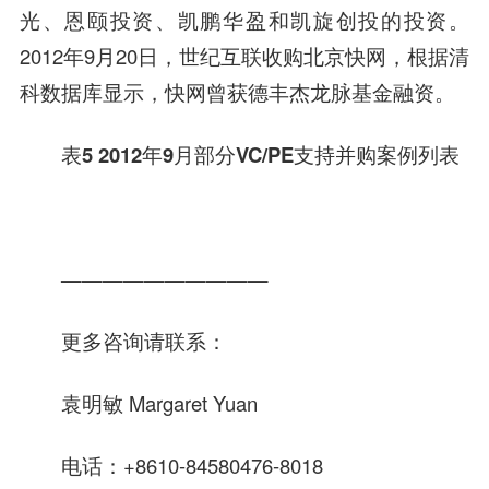
光
、
恩颐投资
、
凯鹏华盈
和
凯旋创投
的投资。
2012年9月20日，
世纪互联
收购北京快网，根据清
科数据库显示，快网曾获
德丰杰
龙脉基
金融
资。
表5 2012年9月部分VC/PE支持并购案例列表
——————————
更多咨询请联系：
袁明敏 Margaret Yuan
电话：+8610-84580476-8018