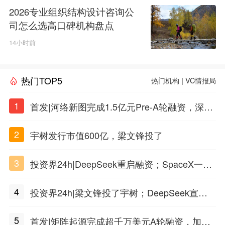
2026专业组织结构设计咨询公
司怎么选高口碑机构盘点
14小时前
热门TOP5
热门机构
|
VC情报局
1
首发|河络新图完成1.5亿元Pre-A轮融资，深耕i
PSC原创细胞技术
2
宇树发行市值600亿，梁文锋投了
3
投资界24h|DeepSeek重启融资；SpaceX一夜
市值蒸发1.5万亿；上海国投，一举投7家GP
4
投资界24h|梁文锋投了宇树；DeepSeek宣布
大幅涨价；贝恩资本买下贡茶
5
首发|矩阵起源完成超千万美元A轮融资，加速