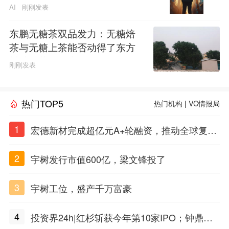
AI
刚刚发表
东鹏无糖茶双品发力：无糖焙
茶与无糖上茶能否动得了东方
树叶的茶饮江山
刚刚发表
热门TOP5
热门机构
|
VC情报局
1
宏德新材完成超亿元A+轮融资，推动全球复合
材料工程化应用
2
宇树发行市值600亿，梁文锋投了
3
宇树工位，盛产千万富豪
4
投资界24h|红杉斩获今年第10家IPO；钟鼎投