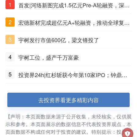
1
首发|河络新图完成1.5亿元Pre-A轮融资，深耕i
PSC原创细胞技术
2
宏德新材完成超亿元A+轮融资，推动全球复合
材料工程化应用
3
宇树发行市值600亿，梁文锋投了
4
宇树工位，盛产千万富豪
5
投资界24h|红杉斩获今年第10家IPO；钟鼎投
出一个千亿IPO；SpaceX腰斩，马斯克财富缩
水
去投资界看更多精彩内容
【声明：本页面数据来源于公开收集，未经核实，仅供展
示和参考。本页面展示的数据信息不代表投资界观点，本
页面数据不构成任何对于投资的建议。特别提示：投资有