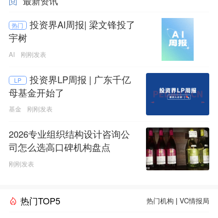
最新资讯
投资界AI周报| 梁文锋投了
热门
宇树
AI
刚刚发表
投资界LP周报 | 广东千亿
LP
母基金开始了
基金
刚刚发表
2026专业组织结构设计咨询公
司怎么选高口碑机构盘点
刚刚发表
热门TOP5
热门机构
|
VC情报局